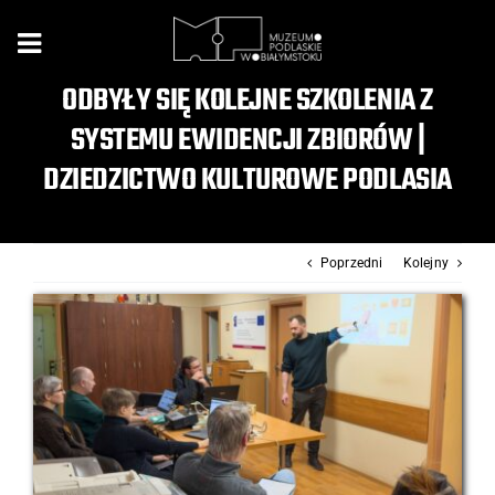
Przejdź
do
zawartości
ODBYŁY SIĘ KOLEJNE SZKOLENIA Z
SYSTEMU EWIDENCJI ZBIORÓW |
DZIEDZICTWO KULTUROWE PODLASIA
Poprzedni
Kolejny