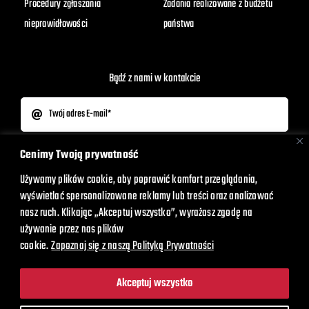
Procedury zgłaszania
Zadania realizowane z budżetu
nieprawidłowości
państwa
Bądź z nami w kontakcie
Cenimy Twoją prywatność
Wyrażam zgodę na otrzymywanie newslettera.
Używamy plików cookie, aby poprawić komfort przeglądania,
Wyślij
wyświetlać spersonalizowane reklamy lub treści oraz analizować
nasz ruch. Klikając „Akceptuj wszystko”, wyrażasz zgodę na
używanie przez nas plików
cookie.
Zapoznaj się z naszą Polityką Prywatności
Szukaj
Akceptuj wszystko