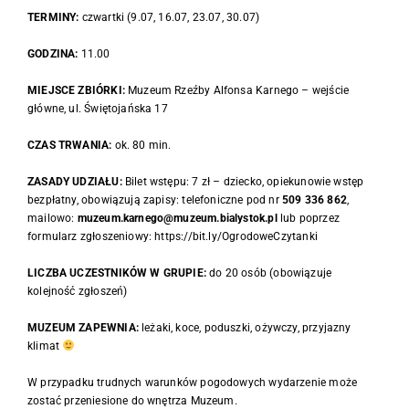
TERMINY:
czwartki (9.07, 16.07, 23.07, 30.07)
GODZINA:
11.00
MIEJSCE ZBIÓRKI:
Muzeum Rzeźby Alfonsa Karnego – wejście
główne, ul. Świętojańska 17
CZAS TRWANIA:
ok. 80 min.
ZASADY UDZIAŁU:
Bilet wstępu: 7 zł – dziecko, opiekunowie wstęp
bezpłatny, obowiązują zapisy: telefoniczne pod nr
509 336 862
,
mailowo:
muzeum.karnego@muzeum.bialystok.pl
lub poprzez
formularz zgłoszeniowy: https://bit.ly/OgrodoweCzytanki
LICZBA UCZESTNIKÓW W GRUPIE:
do 20 osób (obowiązuje
kolejność zgłoszeń)
MUZEUM ZAPEWNIA:
leżaki, koce, poduszki, ożywczy, przyjazny
klimat
W przypadku trudnych warunków pogodowych wydarzenie może
zostać przeniesione do wnętrza Muzeum.