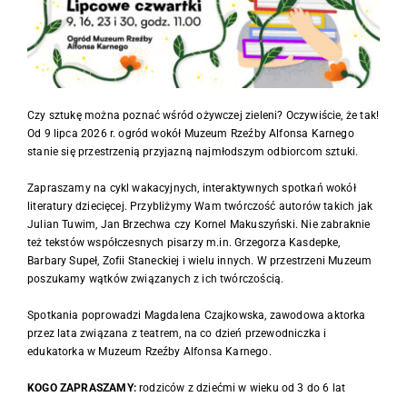
Czy sztukę można poznać wśród ożywczej zieleni? Oczywiście, że tak!
Od 9 lipca 2026 r. ogród wokół Muzeum Rzeźby Alfonsa Karnego
stanie się przestrzenią przyjazną najmłodszym odbiorcom sztuki.
Zapraszamy na cykl wakacyjnych, interaktywnych spotkań wokół
literatury dziecięcej. Przybliżymy Wam twórczość autorów takich jak
Julian Tuwim, Jan Brzechwa czy Kornel Makuszyński. Nie zabraknie
też tekstów współczesnych pisarzy m.in. Grzegorza Kasdepke,
Barbary Supeł, Zofii Staneckiej i wielu innych. W przestrzeni Muzeum
poszukamy wątków związanych z ich twórczością.
Spotkania poprowadzi Magdalena Czajkowska, zawodowa aktorka
przez lata związana z teatrem, na co dzień przewodniczka i
edukatorka w Muzeum Rzeźby Alfonsa Karnego.
KOGO ZAPRASZAMY:
rodziców z dziećmi w wieku od 3 do 6 lat