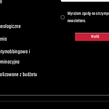
y
Wyrażam zgodę na otrzymy
newslettera.
heologiczne
Wyślij
enia
antymobbingowa i
yminacyjna
ealizowane z budżetu