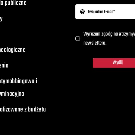
a publiczne
y
Wyrażam zgodę na otrzymy
newslettera.
heologiczne
Wyślij
enia
antymobbingowa i
yminacyjna
ealizowane z budżetu